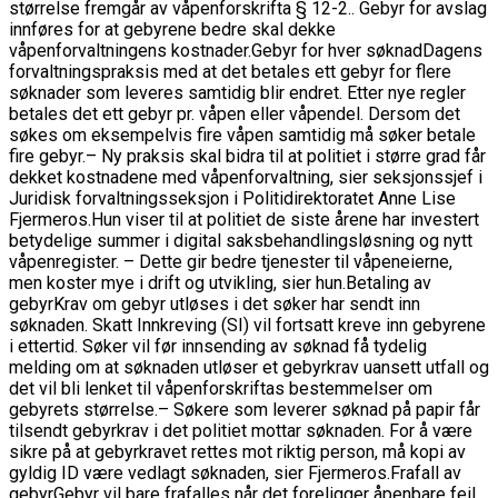
størrelse fremgår av våpenforskrifta § 12-2.. Gebyr for avslag
innføres for at gebyrene bedre skal dekke
våpenforvaltningens kostnader.
Gebyr for hver søknad
Dagens
forvaltningspraksis med at det betales ett gebyr for flere
søknader som leveres samtidig blir endret. Etter nye regler
betales det ett gebyr pr. våpen eller våpendel. Dersom det
søkes om eksempelvis fire våpen samtidig må søker betale
fire gebyr.
– Ny praksis skal bidra til at politiet i større grad får
dekket kostnadene med våpenforvaltning, sier seksjonssjef i
Juridisk forvaltningsseksjon i Politidirektoratet Anne Lise
Fjermeros.
Hun viser til at politiet de siste årene har investert
betydelige summer i digital saksbehandlingsløsning og nytt
våpenregister.
– Dette gir bedre tjenester til våpeneierne,
men koster mye i drift og utvikling, sier hun.
Betaling av
gebyr
Krav om gebyr utløses i det søker har sendt inn
søknaden. Skatt Innkreving (SI) vil fortsatt kreve inn gebyrene
i ettertid. Søker vil før innsending av søknad få tydelig
melding om at søknaden utløser et gebyrkrav uansett utfall og
det vil bli lenket til våpenforskriftas bestemmelser om
gebyrets størrelse.
– Søkere som leverer søknad på papir får
tilsendt gebyrkrav i det politiet mottar søknaden. For å være
sikre på at gebyrkravet rettes mot riktig person, må kopi av
gyldig ID være vedlagt søknaden, sier Fjermeros.
Frafall av
gebyr
Gebyr vil bare frafalles når det foreligger åpenbare feil.