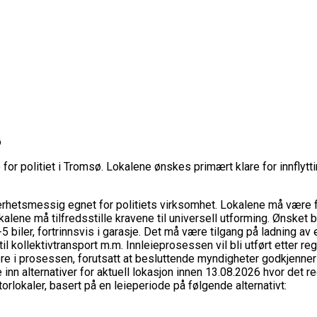
ø
 for politiet i Tromsø. Lokalene ønskes primært klare for innflyt
rhetsmessig egnet for politiets virksomhet. Lokalene må være f
alene må tilfredsstille kravene til universell utforming.
Ønsket b
iler, fortrinnsvis i garasje. Det må være tilgang på ladning av e
til kollektivtransport m.m.
Innleieprosessen vil bli utført etter re
d videre i prosessen, forutsatt at besluttende myndigheter godkje
inn alternativer for aktuell lokasjon innen 13.08.2026 hvor det 
rlokaler, basert på en leieperiode på følgende alternativt: