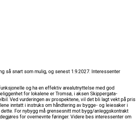
ting så snart som mulig, og senest 1.9.2027. Interessenter
unksjonelle og ha en effektiv arealutnyttelse med god
eliggenhet for lokalene er Tromsø, i aksen Skippergata-
lbil.
Ved vurderingen av prospektene, vil det bli lagt vekt på pris
glene inntatt i instruks om håndtering av bygge- og leiesaker i
nner dette. For nybygg må grensesnitt mot bygg/anleggskontrakt
redegjøres for overnevnte føringer. Videre bes interessenter om