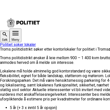
Søk
Meny
Politiet soker lokaler
Troms politidistrikt søker etter kontorlokaler for politiet i Troms
Troms politidistrikt ønsker å leie mellom 900 – 1 400 kvm brutto
anmodes herved om å melde sin interesse.
Lokalene må holde alminnelig god kontorstandard og være sikke
fleksibilitet, egnet for både landskap, støtterom og møterom. Lok
Forskningsparken.
Det må være hensiktsmessig parkering for 4-5 b
og lokalisering, samt lokalenes funksjonalitet, sikkerhet, nærhet 
statlig sivil sektor. Aktuelle interessenter vil bli invitert me
vurderes mot anskaffelsesregelverket.
Interessenter bes melde 
uforpliktende å estimere pris per kvadratmeter for ordinære konto
5 år (+ 3 x inntil 5 år opsjon)