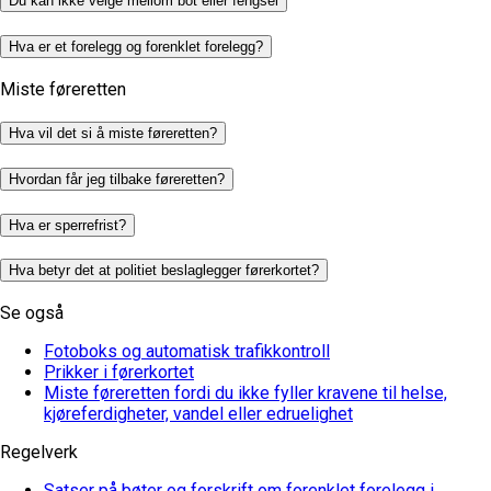
Du kan ikke velge mellom bot eller fengsel
Hva er et forelegg og forenklet forelegg?
Miste føreretten
Hva vil det si å miste føreretten?
Hvordan får jeg tilbake føreretten?
Hva er sperrefrist?
Hva betyr det at politiet beslaglegger førerkortet?
Se også
Fotoboks og automatisk trafikkontroll
Prikker i førerkortet
Miste føreretten fordi du ikke fyller kravene til helse,
kjøreferdigheter, vandel eller edruelighet
Regelverk
Satser på bøter og forskrift om forenklet forelegg i