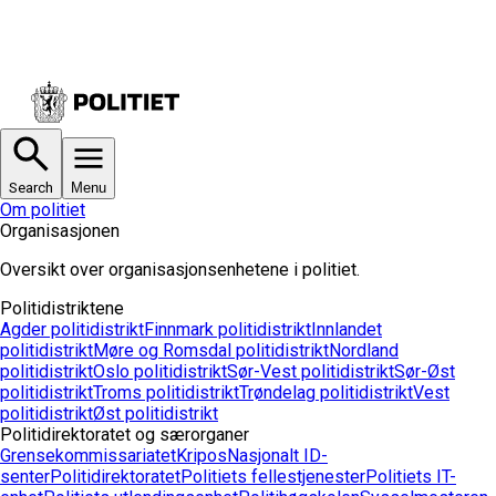
Search
Menu
Om politiet
Organisasjonen
Oversikt over organisasjonsenhetene i politiet.
Politidistriktene
Agder politidistrikt
Finnmark politidistrikt
Innlandet
politidistrikt
Møre og Romsdal politidistrikt
Nordland
politidistrikt
Oslo politidistrikt
Sør-Vest politidistrikt
Sør-Øst
politidistrikt
Troms politidistrikt
Trøndelag politidistrikt
Vest
politidistrikt
Øst politidistrikt
Politidirektoratet og særorganer
Grensekommissariatet
Kripos
Nasjonalt ID-
senter
Politidirektoratet
Politiets fellestjenester
Politiets IT-