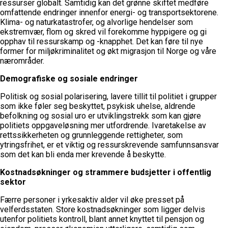
ressurser globalt. Samtidig kan det grønne skiftet medføre
omfattende endringer innenfor energi- og transportsektorene.
Klima- og naturkatastrofer, og alvorlige hendelser som
ekstremvær, flom og skred vil forekomme hyppigere og gi
opphav til ressurskamp og -knapphet. Det kan føre til nye
former for miljøkriminalitet og økt migrasjon til Norge og våre
nærområder.
Demografiske og sosiale endringer
Politisk og sosial polarisering, lavere tillit til politiet i grupper
som ikke føler seg beskyttet, psykisk uhelse, aldrende
befolkning og sosial uro er utviklingstrekk som kan gjøre
politiets oppgaveløsning mer utfordrende. Ivaretakelse av
rettssikkerheten og grunnleggende rettigheter, som
ytringsfrihet, er et viktig og ressurskrevende samfunnsansvar
som det kan bli enda mer krevende å beskytte.
Kostnadsøkninger og strammere budsjetter i offentlig
sektor
Færre personer i yrkesaktiv alder vil øke presset på
velferdsstaten. Store kostnadsøkninger som ligger delvis
utenfor politiets kontroll, blant annet knyttet til pensjon og