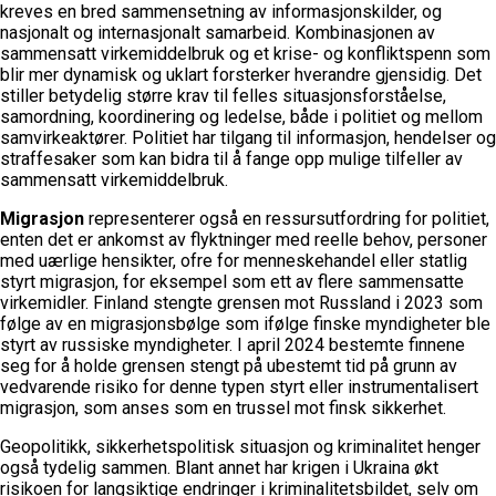
kreves en bred sammensetning av informasjonskilder, og
nasjonalt og internasjonalt samarbeid. Kombinasjonen av
sammensatt virkemiddelbruk og et krise- og konfliktspenn som
blir mer dynamisk og uklart forsterker hverandre gjensidig. Det
stiller betydelig større krav til felles situasjonsforståelse,
samordning, koordinering og ledelse, både i politiet og mellom
samvirkeaktører. Politiet har tilgang til informasjon, hendelser og
straffesaker som kan bidra til å fange opp mulige tilfeller av
sammensatt virkemiddelbruk.
Migrasjon
representerer også en ressursutfordring for politiet,
enten det er ankomst av flyktninger med reelle behov, personer
med uærlige hensikter, ofre for menneskehandel eller statlig
styrt migrasjon, for eksempel som ett av flere sammensatte
virkemidler. Finland stengte grensen mot Russland i 2023 som
følge av en migrasjonsbølge som ifølge finske myndigheter ble
styrt av russiske myndigheter. I april 2024 bestemte finnene
seg for å holde grensen stengt på ubestemt tid på grunn av
vedvarende risiko for denne typen styrt eller instrumentalisert
migrasjon, som anses som en trussel mot finsk sikkerhet.
Geopolitikk, sikkerhetspolitisk situasjon og kriminalitet henger
også tydelig sammen. Blant annet har krigen i Ukraina økt
risikoen for langsiktige endringer i kriminalitetsbildet, selv om