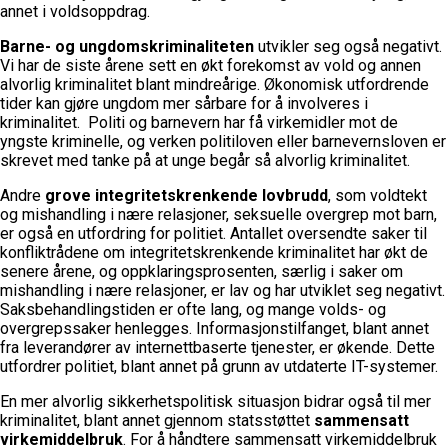
annet i voldsoppdrag.
Barne- og ungdomskriminaliteten
utvikler seg også negativt.
Vi har de siste årene sett en økt forekomst av vold og annen
alvorlig kriminalitet blant mindreårige. Økonomisk utfordrende
tider kan gjøre ungdom mer sårbare for å involveres i
kriminalitet. Politi og barnevern har få virkemidler mot de
yngste kriminelle, og verken politiloven eller barnevernsloven er
skrevet med tanke på at unge begår så alvorlig kriminalitet.
Andre
grove integritetskrenkende lovbrudd
, som voldtekt
og mishandling i nære relasjoner, seksuelle overgrep mot barn,
er også en utfordring for politiet. Antallet oversendte saker til
konfliktrådene om integritetskrenkende kriminalitet har økt de
senere årene, og oppklaringsprosenten, særlig i saker om
mishandling i nære relasjoner, er lav og har utviklet seg negativt.
Saksbehandlingstiden er ofte lang, og mange volds- og
overgrepssaker henlegges. Informasjonstilfanget, blant annet
fra leverandører av internettbaserte tjenester, er økende. Dette
utfordrer politiet, blant annet på grunn av utdaterte IT-systemer.
En mer alvorlig sikkerhetspolitisk situasjon bidrar også til mer
kriminalitet, blant annet gjennom statsstøttet
sammensatt
virkemiddelbruk
. For å håndtere sammensatt virkemiddelbruk