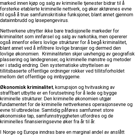
marked innen kjøp og salg av kriminelle tjenester bidrar til å
forsterke etablerte kriminelle nettverk, og øker aktørenes evne
til også å true samfunnskritiske funksjoner, blant annet gjennom
datainnbrudd og løsepengevirus.
Nettverkene utnytter ikke bare tradisjonelle markeder for
kriminalitet som innførsel og salg av narkotika, men opererer
også innenfor ellers lovlige strukturer for å begå kriminalitet,
blant annet ved å infiltrere lovlige bransjer og dermed den
lovlige økonomien. Kriminaliteten skjer uavhengig av geografisk
plassering og landegrenser, og kriminelle mønstre og metoder
er i stadig endring. Den systematiske utnyttelsen av
tillitsbaserte offentlige ordninger rokker ved tillitsforholdet
mellom det offentlige og innbyggerne.
Økonomisk kriminalitet
, korrupsjon og hvitvasking av
straffbart utbytte er en forutsetning for å lede og bygge
kriminelle strukturer. Den kriminelle økonomien utgjør
fundamentet for de kriminelle nettverkenes operasjonsevne og
evne til utbredelse. Samtidig påføres samfunnet store
økonomiske tap, samfunnstryggheten utfordres og de
kriminelles finansieringsevne øker fra år til år.
I Norge og Europa inndras bare en marginal andel av anslått