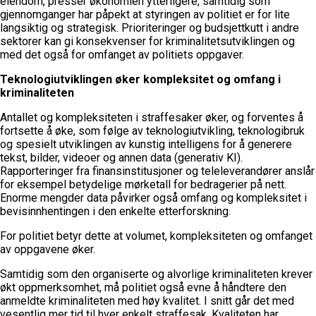
eiendom, presser økonomien ytterligere, samtidig som
gjennomganger har påpekt at styringen av politiet er for lite
langsiktig og strategisk. Prioriteringer og budsjettkutt i andre
sektorer kan gi konsekvenser for kriminalitetsutviklingen og
med det også for omfanget av politiets oppgaver.
Teknologiutviklingen øker kompleksitet og omfang i
kriminaliteten
Antallet og kompleksiteten i straffesaker øker, og forventes å
fortsette å øke, som følge av teknologiutvikling, teknologibruk
og spesielt utviklingen av kunstig intelligens for å generere
tekst, bilder, videoer og annen data (generativ KI).
Rapporteringer fra finansinstitusjoner og teleleverandører anslår
for eksempel betydelige mørketall for bedragerier på nett.
Enorme mengder data påvirker også omfang og kompleksitet i
bevisinnhentingen i den enkelte etterforskning.
For politiet betyr dette at volumet, kompleksiteten og omfanget
av oppgavene øker.
Samtidig som den organiserte og alvorlige kriminaliteten krever
økt oppmerksomhet, må politiet også evne å håndtere den
anmeldte kriminaliteten med høy kvalitet. I snitt går det med
vesentlig mer tid til hver enkelt straffesak. Kvaliteten har