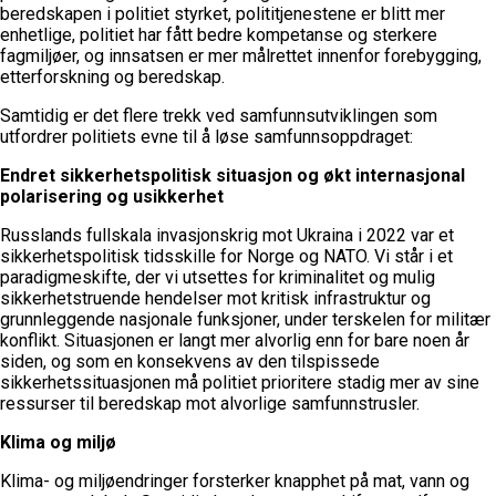
beredskapen i politiet styrket, polititjenestene er blitt mer
enhetlige, politiet har fått bedre kompetanse og sterkere
fagmiljøer, og innsatsen er mer målrettet innenfor forebygging,
etterforskning og beredskap.
Samtidig er det flere trekk ved samfunnsutviklingen som
utfordrer politiets evne til å løse samfunnsoppdraget:
Endret sikkerhetspolitisk situasjon og økt internasjonal
polarisering og usikkerhet
Russlands fullskala invasjonskrig mot Ukraina i 2022 var et
sikkerhetspolitisk tidsskille for Norge og NATO. Vi står i et
paradigmeskifte, der vi utsettes for kriminalitet og mulig
sikkerhetstruende hendelser mot kritisk infrastruktur og
grunnleggende nasjonale funksjoner, under terskelen for militær
konflikt. Situasjonen er langt mer alvorlig enn for bare noen år
siden, og som en konsekvens av den tilspissede
sikkerhetssituasjonen må politiet prioritere stadig mer av sine
ressurser til beredskap mot alvorlige samfunnstrusler.
Klima og miljø
Klima- og miljøendringer forsterker knapphet på mat, vann og