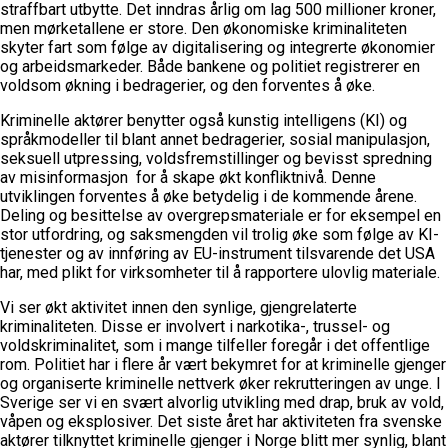
straffbart utbytte. Det inndras årlig om lag 500 millioner kroner,
men mørketallene er store. Den økonomiske kriminaliteten
skyter fart som følge av digitalisering og integrerte økonomier
og arbeidsmarkeder. Både bankene og politiet registrerer en
voldsom økning i bedragerier, og den forventes å øke.
Kriminelle aktører benytter også kunstig intelligens (KI) og
språkmodeller til blant annet bedragerier, sosial manipulasjon,
seksuell utpressing, voldsfremstillinger og bevisst spredning
av misinformasjon for å skape økt konfliktnivå. Denne
utviklingen forventes å øke betydelig i de kommende årene.
Deling og besittelse av overgrepsmateriale er for eksempel en
stor utfordring, og saksmengden vil trolig øke som følge av KI-
tjenester og av innføring av EU-instrument tilsvarende det USA
har, med plikt for virksomheter til å rapportere ulovlig materiale.
Vi ser økt aktivitet innen den synlige, gjengrelaterte
kriminaliteten. Disse er involvert i narkotika-, trussel- og
voldskriminalitet, som i mange tilfeller foregår i det offentlige
rom. Politiet har i flere år vært bekymret for at kriminelle gjenger
og organiserte kriminelle nettverk øker rekrutteringen av unge. I
Sverige ser vi en svært alvorlig utvikling med drap, bruk av vold,
våpen og eksplosiver. Det siste året har aktiviteten fra svenske
aktører tilknyttet kriminelle gjenger i Norge blitt mer synlig, blant