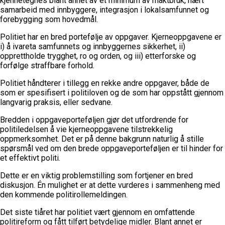
kjennetegnes blant annet av et minimum av maktbruk, nært
samarbeid med innbyggere, integrasjon i lokalsamfunnet og
forebygging som hovedmål.
Politiet har en bred portefølje av oppgaver. Kjerneoppgavene er
i) å ivareta samfunnets og innbyggernes sikkerhet, ii)
opprettholde trygghet, ro og orden, og iii) etterforske og
forfølge straffbare forhold.
Politiet håndterer i tillegg en rekke andre oppgaver, både de
som er spesifisert i politiloven og de som har oppstått gjennom
langvarig praksis, eller sedvane.
Bredden i oppgaveporteføljen gjør det utfordrende for
politiledelsen å vie kjerneoppgavene tilstrekkelig
oppmerksomhet. Det er på denne bakgrunn naturlig å stille
spørsmål ved om den brede oppgaveporteføljen er til hinder for
et effektivt politi.
Dette er en viktig problemstilling som fortjener en bred
diskusjon. Én mulighet er at dette vurderes i sammenheng med
den kommende politirollemeldingen.
Det siste tiåret har politiet vært gjennom en omfattende
politireform og fått tilført betydelige midler. Blant annet er