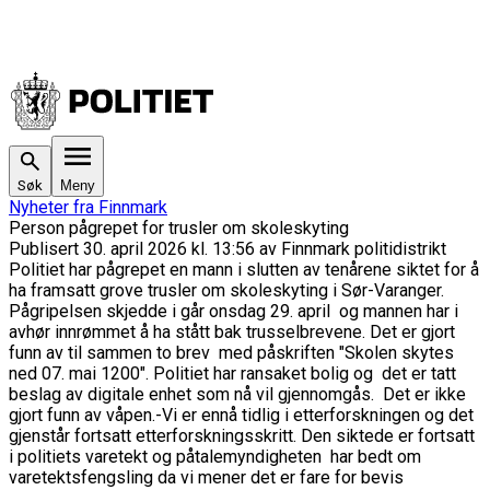
Søk
Meny
Nyheter fra Finnmark
Person pågrepet for trusler om skoleskyting
Publisert
30. april 2026 kl. 13:56
av
Finnmark politidistrikt
Politiet har pågrepet en mann i slutten av tenårene siktet for å
ha framsatt grove trusler om skoleskyting i Sør-Varanger.
Pågripelsen skjedde i går onsdag 29. april og mannen har i
avhør innrømmet å ha stått bak trusselbrevene. Det er gjort
funn av til sammen to brev med påskriften "Skolen skytes
ned 07. mai 1200".
Politiet har ransaket bolig og det er tatt
beslag av digitale enhet som nå vil gjennomgås. Det er ikke
gjort funn av våpen.
-Vi er ennå tidlig i etterforskningen og det
gjenstår fortsatt etterforskningsskritt. Den siktede er fortsatt
i politiets varetekt og påtalemyndigheten har bedt om
varetektsfengsling da vi mener det er fare for bevis