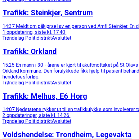
Trafikk
:
Steinkjer, Sentrum
14:37
Meldt om påkjørsel av en person ved Amfi Steinkjer. En d
1 oppdatering
, siste kl.
17:40
Trøndelag Politidistrikt
Avsluttet
Trafikk
:
Orkland
15:25
En mann i 30 - årene er kjørt til akuttmottaket på St Ola
Orkland kommune. Den forulykkede fikk hjelp til pasient behandl
hendelsesforløp.
Trøndelag Politidistrikt
Avsluttet
Trafikk
:
Melhus, E6 Horg
14:07
Nødetatene rykker ut til en trafikkulykke som involverer to
2 oppdateringer
, siste kl.
14:26
Trøndelag Politidistrikt
Avsluttet
Voldshendelse
:
Trondheim, Legevakta