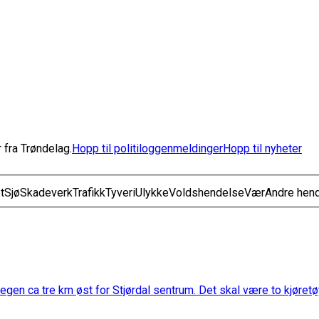
r fra
Trøndelag
.
Hopp til politiloggenmeldinger
Hopp til nyheter
t
Sjø
Skadeverk
Trafikk
Tyveri
Ulykke
Voldshendelse
Vær
Andre hen
vegen ca tre km øst for Stjørdal sentrum. Det skal være to kjøret