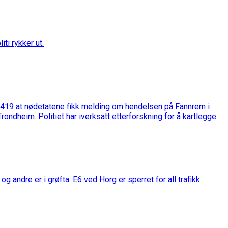
ti rykker ut.
kl 1419 at nødetatene fikk melding om hendelsen på Fannrem i
ondheim. Politiet har iverksatt etterforskning for å kartlegge
g andre er i grøfta. E6 ved Horg er sperret for all trafikk.