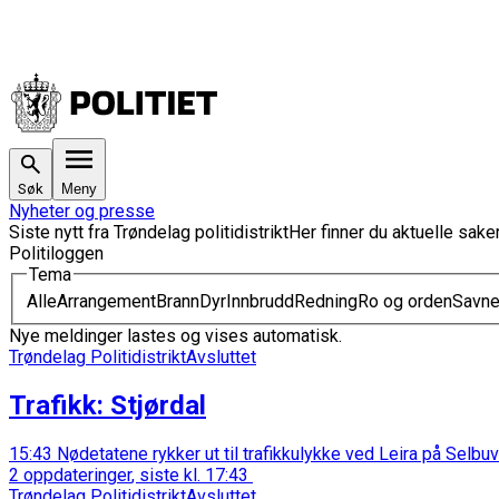
Søk
Meny
Nyheter og presse
Siste nytt fra
Trøndelag politidistrikt
Her finner du aktuelle sake
Politiloggen
Tema
Alle
Arrangement
Brann
Dyr
Innbrudd
Redning
Ro og orden
Savne
Nye meldinger lastes og vises automatisk.
Trøndelag Politidistrikt
Avsluttet
Trafikk
:
Stjørdal
15:43
Nødetatene rykker ut til trafikkulykke ved Leira på Selbu
2 oppdateringer
, siste kl.
17:43
Trøndelag Politidistrikt
Avsluttet