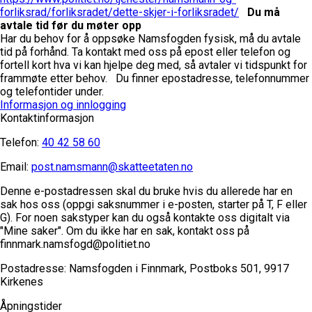
forliksrad/forliksradet/dette-skjer-i-forliksradet/
Du må
avtale tid før du møter opp
Har du behov for å oppsøke Namsfogden fysisk, må du avtale
tid på forhånd. Ta kontakt med oss på epost eller telefon og
fortell kort hva vi kan hjelpe deg med, så avtaler vi tidspunkt for
frammøte etter behov.
Du finner epostadresse, telefonnummer
og telefontider under.
Informasjon og innlogging
Kontaktinformasjon
Telefon:
40 42 58 60
Email:
post.namsmann@skatteetaten.no
Denne e-postadressen skal du bruke hvis du allerede har en
sak hos oss (oppgi saksnummer i e-posten, starter på T, F eller
G). For noen sakstyper kan du også kontakte oss digitalt via
"Mine saker". Om du ikke har en sak, kontakt oss på
finnmark.namsfogd@politiet.no
Postadresse:
Namsfogden i Finnmark, Postboks 501, 9917
Kirkenes
Åpningstider