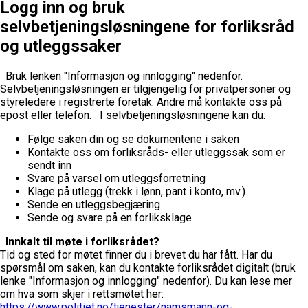
Logg inn og bruk
selvbetjeningsløsningene for forliksråd
og utleggssaker
Bruk lenken "Informasjon og innlogging" nedenfor.
Selvbetjeningsløsningen er tilgjengelig for privatpersoner og
styreledere i registrerte foretak. Andre må kontakte oss på
epost eller telefon.
I selvbetjeningsløsningene kan du:
Følge saken din og se dokumentene i saken
Kontakte oss om forliksråds- eller utleggssak som er
sendt inn
Svare på varsel om utleggsforretning
Klage på utlegg (trekk i lønn, pant i konto, mv.)
Sende en utleggsbegjæring
Sende og svare på en forliksklage
Innkalt til møte i forliksrådet?
Tid og sted for møtet finner du i brevet du har fått. Har du
spørsmål om saken, kan du kontakte forliksrådet digitalt (bruk
lenke "Informasjon og innlogging" nedenfor). Du kan lese mer
om hva som skjer i rettsmøtet her:
https://www.politiet.no/tjenester/namsmann-og-