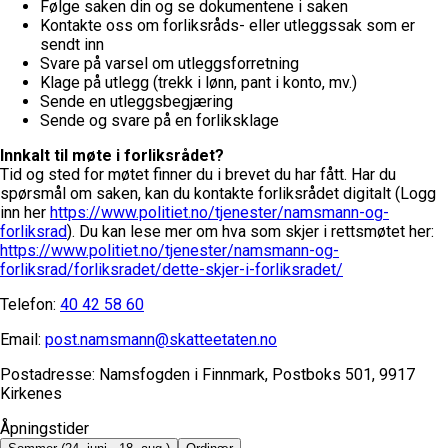
Følge saken din og se dokumentene i saken
Kontakte oss om forliksråds- eller utleggssak som er
sendt inn
Svare på varsel om utleggsforretning
Klage på utlegg (trekk i lønn, pant i konto, mv.)
Sende en utleggsbegjæring
Sende og svare på en forliksklage
Innkalt til møte i forliksrådet?
Tid og sted for møtet finner du i brevet du har fått. Har du
spørsmål om saken, kan du kontakte forliksrådet digitalt (Logg
inn her
https://www.politiet.no/tjenester/namsmann-og-
forliksrad
). Du kan lese mer om hva som skjer i rettsmøtet her:
https://www.politiet.no/tjenester/namsmann-og-
forliksrad/forliksradet/dette-skjer-i-forliksradet/
Telefon:
40 42 58 60
Email:
post.namsmann@skatteetaten.no
Postadresse:
Namsfogden i Finnmark, Postboks 501, 9917
Kirkenes
Åpningstider