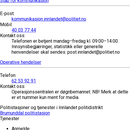
Stab for kommunikasjon
E-post
:
kommunikasjon.innlandet@politiet.no
Mobil
:
40 03 77 44
Kontakt oss
:
Telefonen er betjent mandag–fredag kl. 09:00–14:00.
Innsynsbegjæringer, statistikk eller generelle
henvendelser skal sendes: post.innlandet@politiet.no
Operative hendelser
Telefon
:
62 53 92 91
Kontakt oss
:
Operasjonssentralen er døgnbemannet. NB! Merk at dette
er et nummer kun ment for media.
Politistasjoner og tjenester i Innlandet politidistrikt
Brumunddal politistasjon
Tjenester
Anmelde