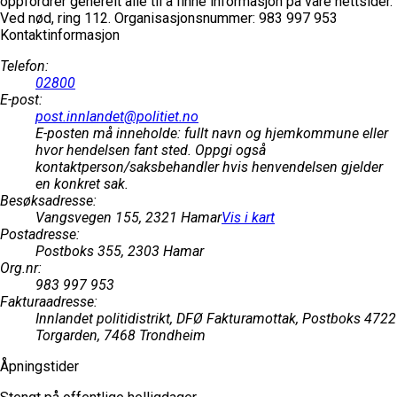
oppfordrer generelt alle til å finne informasjon på våre nettsider.
Ved nød, ring 112.
Organisasjonsnummer: 983 997 953
Kontaktinformasjon
Telefon
:
02800
E-post
:
post.innlandet@politiet.no
E-posten må inneholde: fullt navn og hjemkommune eller
hvor hendelsen fant sted. Oppgi også
kontaktperson/saksbehandler hvis henvendelsen gjelder
en konkret sak.
Besøksadresse
:
Vangsvegen 155, 2321 Hamar
Vis i kart
Postadresse
:
Postboks 355, 2303 Hamar
Org.nr
:
983 997 953
Fakturaadresse
:
Innlandet politidistrikt, DFØ Fakturamottak, Postboks 4722
Torgarden, 7468 Trondheim
Åpningstider