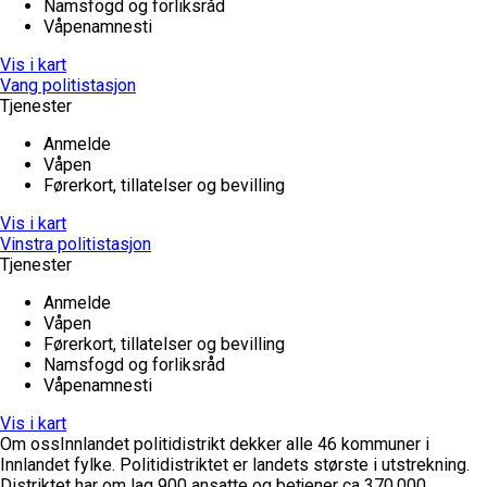
Namsfogd og forliksråd
Våpenamnesti
Vis i kart
Vang politistasjon
Tjenester
Anmelde
Våpen
Førerkort, tillatelser og bevilling
Vis i kart
Vinstra politistasjon
Tjenester
Anmelde
Våpen
Førerkort, tillatelser og bevilling
Namsfogd og forliksråd
Våpenamnesti
Vis i kart
Om oss
Innlandet politidistrikt dekker alle 46 kommuner i
Innlandet fylke. Politidistriktet er landets største i utstrekning.
Distriktet har om lag 900 ansatte og betjener ca 370.000