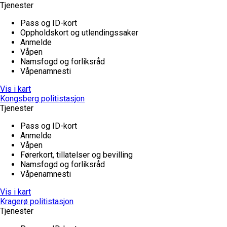
Tjenester
Pass og ID-kort
Oppholdskort og utlendingssaker
Anmelde
Våpen
Namsfogd og forliksråd
Våpenamnesti
Vis i kart
Kongsberg politistasjon
Tjenester
Pass og ID-kort
Anmelde
Våpen
Førerkort, tillatelser og bevilling
Namsfogd og forliksråd
Våpenamnesti
Vis i kart
Kragerø politistasjon
Tjenester