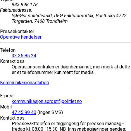
983 998 178
Fakturaadresse
:
Sør-Øst politidistrikt, DFØ Fakturamottak, Postboks 4722
Torgarden, 7468 Trondheim
Pressekontakter
Operative hendelser
Telefon
:
33 35 85 24
Kontakt oss
:
Operasjonssentralen er døgnbemannet, men merk at dette
er et telefonnummer kun ment for media.
Kommunikasjonsstaben
E-post
:
kommunikasjon.sorost@politiet.no
Mobil
:
47 45 99 40
(Ingen SMS)
Kontakt oss
:
Pressevakttelefon er tilgjengelig for pressen mandag–
fredag kl. 08:00–15:30. NB. Innsynsbegjæringer sendes: