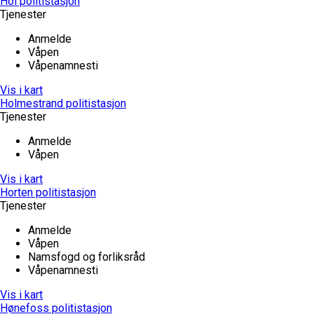
Hol politistasjon
Tjenester
Anmelde
Våpen
Våpenamnesti
Vis i kart
Holmestrand politistasjon
Tjenester
Anmelde
Våpen
Vis i kart
Horten politistasjon
Tjenester
Anmelde
Våpen
Namsfogd og forliksråd
Våpenamnesti
Vis i kart
Hønefoss politistasjon