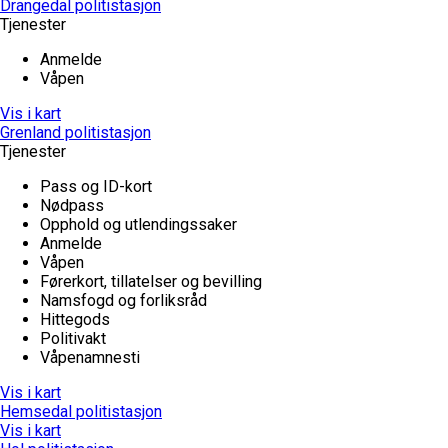
Drangedal politistasjon
Tjenester
Anmelde
Våpen
Vis i kart
Grenland politistasjon
Tjenester
Pass og ID-kort
Nødpass
Opphold og utlendingssaker
Anmelde
Våpen
Førerkort, tillatelser og bevilling
Namsfogd og forliksråd
Hittegods
Politivakt
Våpenamnesti
Vis i kart
Hemsedal politistasjon
Vis i kart