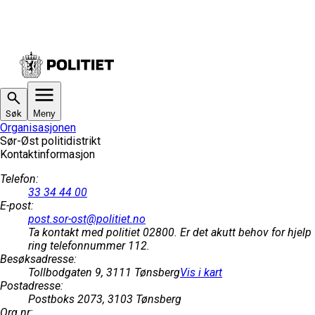
Søk
Meny
Organisasjonen
Sør-Øst politidistrikt
Kontaktinformasjon
Telefon
:
33 34 44 00
E-post
:
post.sor-ost@politiet.no
Ta kontakt med politiet 02800. Er det akutt behov for hjelp
ring telefonnummer 112.
Besøksadresse
:
Tollbodgaten 9, 3111 Tønsberg
Vis i kart
Postadresse
:
Postboks 2073, 3103 Tønsberg
Org.nr
: