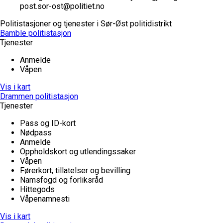
post.sor-ost@politiet.no
Politistasjoner og tjenester i Sør-Øst politidistrikt
Bamble politistasjon
Tjenester
Anmelde
Våpen
Vis i kart
Drammen politistasjon
Tjenester
Pass og ID-kort
Nødpass
Anmelde
Oppholdskort og utlendingssaker
Våpen
Førerkort, tillatelser og bevilling
Namsfogd og forliksråd
Hittegods
Våpenamnesti
Vis i kart