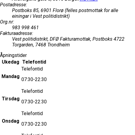
Postadresse
:
Postboks 85, 6901 Florø (felles postmottak for alle
einingar i Vest politidistrikt)
Org.nr
:
983 998 461
Fakturaadresse
:
Vest politidistrikt, DFØ Fakturamottak, Postboks 4722
Torgarden, 7468 Trondheim
Åpningstider
Ukedag
Telefontid
Telefontid
Mandag
07:30-22:30
Telefontid
Tirsdag
07:30-22:30
Telefontid
Onsdag
07:30-22:30