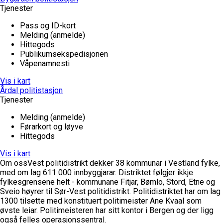
Tjenester
Pass og ID-kort
Melding (anmelde)
Hittegods
Publikumsekspedisjonen
Våpenamnesti
Vis i kart
Årdal politistasjon
Tjenester
Melding (anmelde)
Førarkort og løyve
Hittegods
Vis i kart
Om oss
Vest politidistrikt dekker 38 kommunar i Vestland fylke,
med om lag 611 000 innbyggjarar. Distriktet følgjer ikkje
fylkesgrensene helt - kommunane Fitjar, Bømlo, Stord, Etne og
Sveio høyrer til Sør-Vest politidistrikt. Politidistriktet har om lag
1300 tilsette med konstituert politimeister Ane Kvaal som
øvste leiar. Politimeisteren har sitt kontor i Bergen og der ligg
også felles operasjonssentral.