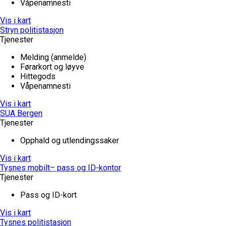
Våpenamnesti
Vis i kart
Stryn politistasjon
Tjenester
Melding (anmelde)
Førarkort og løyve
Hittegods
Våpenamnesti
Vis i kart
SUA Bergen
Tjenester
Opphald og utlendingssaker
Vis i kart
Tysnes mobilt– pass og ID-kontor
Tjenester
Pass og ID-kort
Vis i kart
Tysnes politistasjon