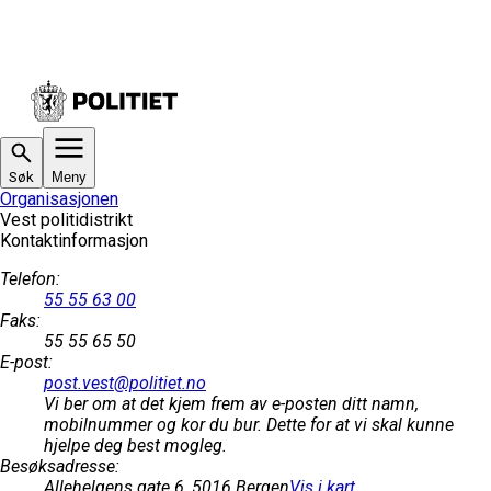
Søk
Meny
Organisasjonen
Vest politidistrikt
Kontaktinformasjon
Telefon
:
55 55 63 00
Faks
:
55 55 65 50
E-post
:
post.vest@politiet.no
Vi ber om at det kjem frem av e-posten ditt namn,
mobilnummer og kor du bur. Dette for at vi skal kunne
hjelpe deg best mogleg.
Besøksadresse
:
Allehelgens gate 6, 5016 Bergen
Vis i kart