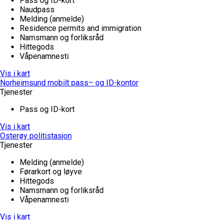
Pass og ID-kort
Naudpass
Melding (anmelde)
Residence permits and immigration
Namsmann og forliksråd
Hittegods
Våpenamnesti
Vis i kart
Norheimsund mobilt pass– og ID-kontor
Tjenester
Pass og ID-kort
Vis i kart
Osterøy politistasjon
Tjenester
Melding (anmelde)
Førarkort og løyve
Hittegods
Namsmann og forliksråd
Våpenamnesti
Vis i kart