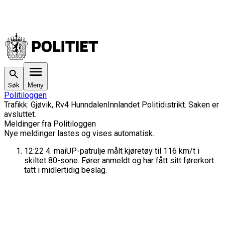
Søk
Meny
Politiloggen
Trafikk
:
Gjøvik, Rv4 Hunndalen
Innlandet Politidistrikt
. Saken
er
avsluttet.
Meldinger fra Politiloggen
Nye meldinger lastes og vises automatisk.
12:22
4. mai
UP-patrulje målt kjøretøy til 116 km/t i
skiltet 80-sone. Fører anmeldt og har fått sitt førerkort
tatt i midlertidig beslag.