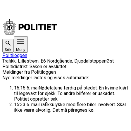
Søk
Meny
Politiloggen
Trafikk
:
Lillestrøm, E6 Nordgående, Djupdalstoppen
Øst
Politidistrikt
. Saken
er avsluttet.
Meldinger fra Politiloggen
Nye meldinger lastes og vises automatisk.
16:15
6. mai
Nødetatene ferdig på stedet. En kvinne kjørt
til legevakt for sjekk. To andre bilfører er uskadet.
Politiet oppretter sak.
15:33
6. mai
Trafikkulykke med flere biler involvert. Skal
ikke være alvorlig. Det må påregnes kø.