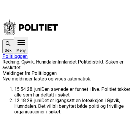
Søk
Meny
Politiloggen
Redning
:
Gjøvik, Hunndalen
Innlandet Politidistrikt
. Saken
er
avsluttet.
Meldinger fra Politiloggen
Nye meldinger lastes og vises automatisk.
15:54
28. juni
Den savnede er funnet i live. Politiet takker
alle som har deltatt i søket.
12:18
28. juni
Det er igangsatt en leteaksjon i Gjøvik,
Hunndalen. Det vil bli benyttet både politi og frivillige
organisasjoner i søket.