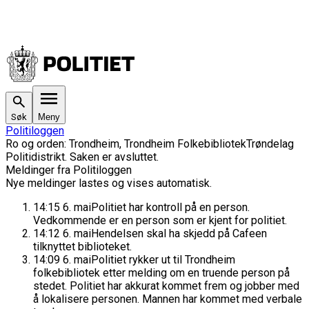
Søk
Meny
Politiloggen
Ro og orden
:
Trondheim, Trondheim Folkebibliotek
Trøndelag
Politidistrikt
. Saken
er avsluttet.
Meldinger fra Politiloggen
Nye meldinger lastes og vises automatisk.
14:15
6. mai
Politiet har kontroll på en person.
Vedkommende er en person som er kjent for politiet.
14:12
6. mai
Hendelsen skal ha skjedd på Cafeen
tilknyttet biblioteket.
14:09
6. mai
Politiet rykker ut til Trondheim
folkebibliotek etter melding om en truende person på
stedet. Politiet har akkurat kommet frem og jobber med
å lokalisere personen. Mannen har kommet med verbale