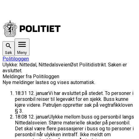
Søk
Meny
Politiloggen
Ulykke
:
Nittedal, Nittedalsveien
Øst Politidistrikt
. Saken
er
avsluttet.
Meldinger fra Politiloggen
Nye meldinger lastes og vises automatisk.
18:31
12. januar
Vi har avsluttet på stedet. To personer i
personbil reiser til legevakt for en sjekk. Buss kunne
kjøre videre. Patruljen oppretter sak på vegtrafikkloven
§ 3.
18:08
12. januar
Ulykke mellom buss og personbil langs
Nittedalsveien. Større materielle skader på personbil.
Det skal være flere passasjerer i buss og to personer i
personbil når ulykken inntraff. Ikke meldt om