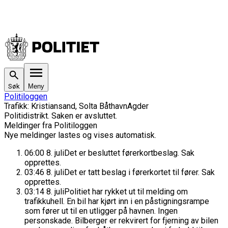
Søk
Meny
Politiloggen
Trafikk
:
Kristiansand, Solta Båthavn
Agder
Politidistrikt
. Saken
er avsluttet.
Meldinger fra Politiloggen
Nye meldinger lastes og vises automatisk.
06:00
8. juli
Det er besluttet førerkortbeslag. Sak
opprettes.
03:46
8. juli
Det er tatt beslag i førerkortet til fører. Sak
opprettes.
03:14
8. juli
Politiet har rykket ut til melding om
trafikkuhell. En bil har kjørt inn i en påstigningsrampe
som fører ut til en utligger på havnen. Ingen
personskade. Bilberger er rekvirert for fjerning av bilen