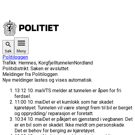
Søk
Meny
Politiloggen
Trafikk
:
Hemnes, Korgfjelltunnelen
Nordland
Politidistrikt
. Saken
er avsluttet.
Meldinger fra Politiloggen
Nye meldinger lastes og vises automatisk.
13:12
10. mai
VTS melder at tunnelen er åpen for fri
ferdsel.
11:00
10. mai
Det er et kumlokk som har skadet
kjøretøyet. Tunnelen vil være stengt frem til bil er berget
og opprydding/ reparasjon er foretatt.
10:34
10. mai
Det er påkjørt en gjenstand i vegbanen. Det
er en bil som er skadet. Ikke meldt om personskade.
Det er behov for berging av kjøretøyet.