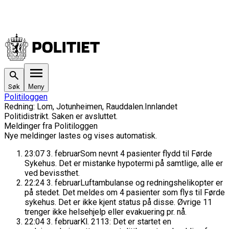
Søk
Meny
Politiloggen
Redning
:
Lom, Jotunheimen, Rauddalen.
Innlandet
Politidistrikt
. Saken
er avsluttet.
Meldinger fra Politiloggen
Nye meldinger lastes og vises automatisk.
23:07
3. februar
Som nevnt 4 pasienter flydd til Førde
Sykehus. Det er mistanke hypotermi på samtlige, alle er
ved bevissthet.
22:24
3. februar
Luftambulanse og redningshelikopter er
på stedet. Det meldes om 4 pasienter som flys til Førde
sykehus. Det er ikke kjent status på disse. Øvrige 11
trenger ikke helsehjelp eller evakuering pr. nå.
22:04
3. februar
Kl. 2113: Det er startet en