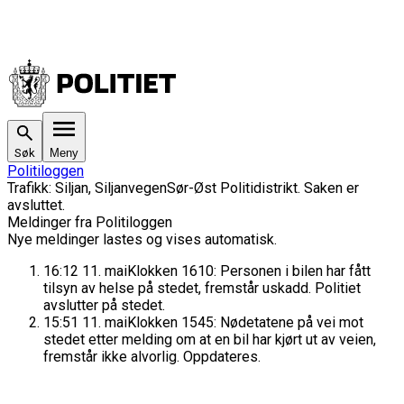
Søk
Meny
Politiloggen
Trafikk
:
Siljan, Siljanvegen
Sør-Øst Politidistrikt
. Saken
er
avsluttet.
Meldinger fra Politiloggen
Nye meldinger lastes og vises automatisk.
16:12
11. mai
Klokken 1610: Personen i bilen har fått
tilsyn av helse på stedet, fremstår uskadd. Politiet
avslutter på stedet.
15:51
11. mai
Klokken 1545: Nødetatene på vei mot
stedet etter melding om at en bil har kjørt ut av veien,
fremstår ikke alvorlig. Oppdateres.