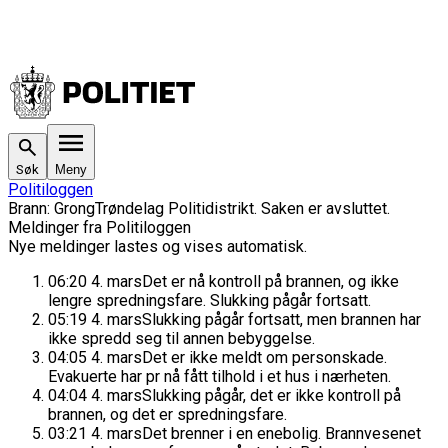
Søk
Meny
Politiloggen
Brann
:
Grong
Trøndelag Politidistrikt
. Saken
er avsluttet.
Meldinger fra Politiloggen
Nye meldinger lastes og vises automatisk.
06:20
4. mars
Det er nå kontroll på brannen, og ikke
lengre spredningsfare. Slukking pågår fortsatt.
05:19
4. mars
Slukking pågår fortsatt, men brannen har
ikke spredd seg til annen bebyggelse.
04:05
4. mars
Det er ikke meldt om personskade.
Evakuerte har pr nå fått tilhold i et hus i nærheten.
04:04
4. mars
Slukking pågår, det er ikke kontroll på
brannen, og det er spredningsfare.
03:21
4. mars
Det brenner i en enebolig. Brannvesenet