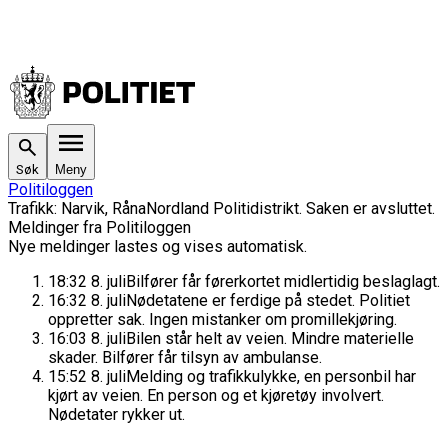
Søk
Meny
Politiloggen
Trafikk
:
Narvik, Råna
Nordland Politidistrikt
. Saken
er avsluttet.
Meldinger fra Politiloggen
Nye meldinger lastes og vises automatisk.
18:32
8. juli
Bilfører får førerkortet midlertidig beslaglagt.
16:32
8. juli
Nødetatene er ferdige på stedet. Politiet
oppretter sak. Ingen mistanker om promillekjøring.
16:03
8. juli
Bilen står helt av veien. Mindre materielle
skader. Bilfører får tilsyn av ambulanse.
15:52
8. juli
Melding og trafikkulykke, en personbil har
kjørt av veien. En person og et kjøretøy involvert.
Nødetater rykker ut.