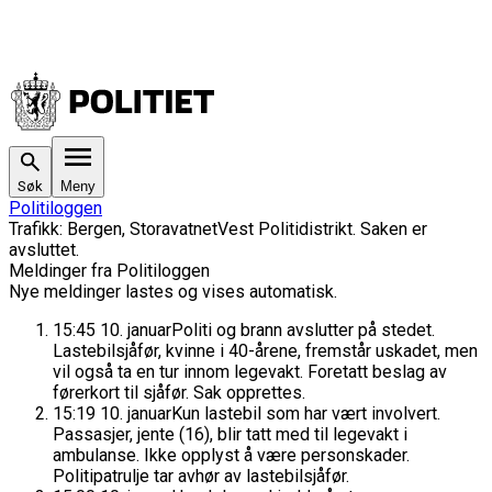
Søk
Meny
Politiloggen
Trafikk
:
Bergen, Storavatnet
Vest Politidistrikt
. Saken
er
avsluttet.
Meldinger fra Politiloggen
Nye meldinger lastes og vises automatisk.
15:45
10. januar
Politi og brann avslutter på stedet.
Lastebilsjåfør, kvinne i 40-årene, fremstår uskadet, men
vil også ta en tur innom legevakt. Foretatt beslag av
førerkort til sjåfør. Sak opprettes.
15:19
10. januar
Kun lastebil som har vært involvert.
Passasjer, jente (16), blir tatt med til legevakt i
ambulanse. Ikke opplyst å være personskader.
Politipatrulje tar avhør av lastebilsjåfør.