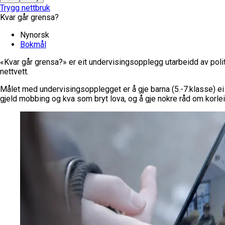
Trygg nettbruk
Kvar går grensa?
Nynorsk
Bokmål
«Kvar går grensa?» er eit undervisingsopplegg utarbeidd av poli
nettvett.
Målet med undervisingsopplegget er å gje barna (5.-7.klasse) ei
gjeld mobbing og kva som bryt lova, og å gje nokre råd om korlei