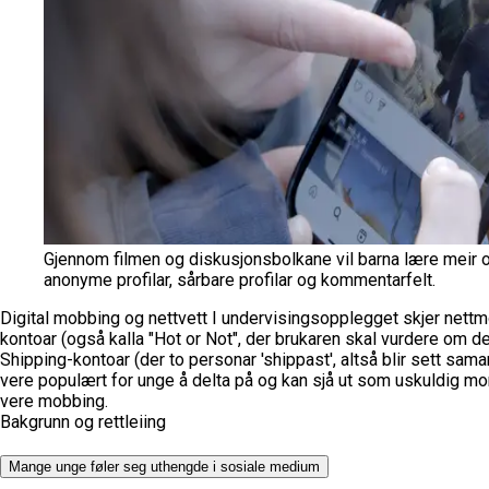
Gjennom filmen og diskusjonsbolkane vil barna lære meir o
anonyme profilar, sårbare profilar og kommentarfelt.
Digital mobbing og nettvett
I undervisingsopplegget skjer net
kontoar (også kalla "Hot or Not", der brukaren skal vurdere om dei
Shipping-kontoar (der to personar 'shippast', altså blir sett sama
vere populært for unge å delta på og kan sjå ut som uskuldig mo
vere mobbing.
Bakgrunn og rettleiing
Mange unge føler seg uthengde i sosiale medium