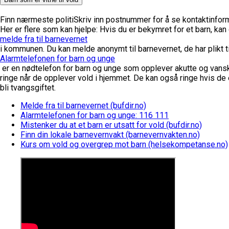
Finn nærmeste politi
Skriv inn postnummer for å se kontaktinfor
Her er flere som kan hjelpe:
Hvis du er bekymret for et barn, kan
melde fra til barnevernet
i kommunen. Du kan melde anonymt til barnevernet, de har plikt t
Alarmtelefonen for barn og unge
er en nødtelefon for barn og unge som opplever akutte og vansk
ringe når de opplever vold i hjemmet. De kan også ringe hvis de e
bli tvangsgiftet.
Melde fra til barnevernet (bufdir.no)
Alarmtelefonen for barn og unge: 116 111
Mistenker du at et barn er utsatt for vold (bufdir.no)
Finn din lokale barnevernvakt (barnevernvakten.no)
Kurs om vold og overgrep mot barn (helsekompetanse.no)