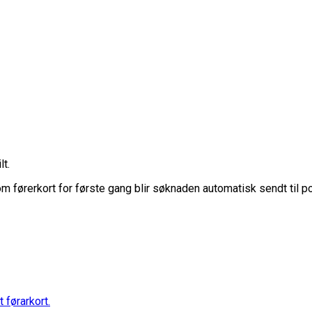
lt.
m førerkort for første gang blir søknaden automatisk sendt til po
 førarkort.