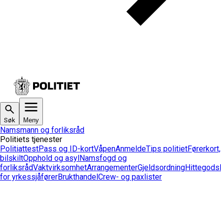
Søk
Meny
Namsmann og forliksråd
Politiets tjenester
Politiattest
Pass og ID-kort
Våpen
Anmelde
Tips politiet
Førerkort,
bilskilt
Opphold og asyl
Namsfogd og
forliksråd
Vaktvirksomhet
Arrangementer
Gjeldsordning
Hittegods
for yrkessjåfører
Brukthandel
Crew- og paxlister