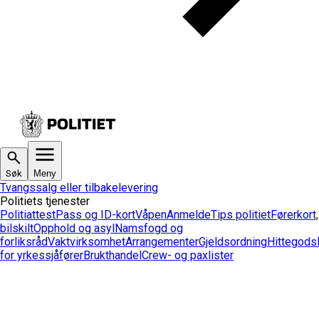
Søk
Meny
Tvangssalg eller tilbakelevering
Politiets tjenester
Politiattest
Pass og ID-kort
Våpen
Anmelde
Tips politiet
Førerkort,
bilskilt
Opphold og asyl
Namsfogd og
forliksråd
Vaktvirksomhet
Arrangementer
Gjeldsordning
Hittegods
for yrkessjåfører
Brukthandel
Crew- og paxlister