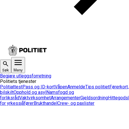
Søk
Meny
Begjare utleggsforretning
Politiets tjenester
Politiattest
Pass og ID-kort
Våpen
Anmelde
Tips politiet
Førerkort,
bilskilt
Opphold og asyl
Namsfogd og
forliksråd
Vaktvirksomhet
Arrangementer
Gjeldsordning
Hittegods
for yrkessjåfører
Brukthandel
Crew- og paxlister