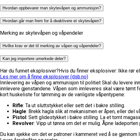
Hvordan oppbevarer man skytevåpen og ammunisjon?
Hvordan går man frem for å deaktivere et skytevåpen?
Merking av skytevåpen og våpendeler
Hvilke krav er det til merking av våpen og våpendeler?
Kan jeg importere umerkede deler?
Har du funnet eksplosiver?
Hvis du finner eksplosiver: Ikke rør el
Les mer om å finne eksplosiver (dsb.no)
Innlevering av våpen og ammunisjon til politiet
Skal du levere inn
innlevere gjenstandene.
Våpen som innleveres skal være tømt for
kort huskeliste for tømming av de vanligste våpentypene:
Rifle
: Ta ut sluttstykket eller sett det i bakre stilling.
Hagle
: Brekk hagla slik at mekanismen er åpen, eller del v
Pistol
: Sett glidestykket i bakre stilling. La et tomt magasin
Revolver
: Vipp ut tønna om det er mulig. Åpne ladeporten 
Du kan sjekke om det er patroner i kammeret ved å se gjennom løp