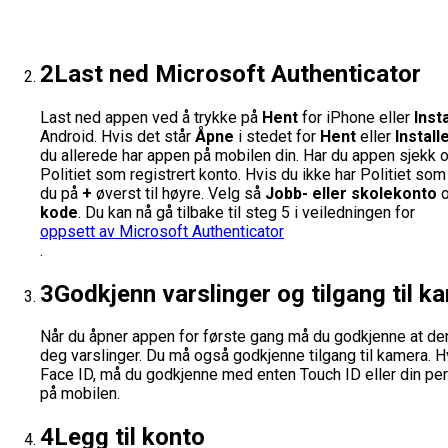
2
Last ned Microsoft Authenticator
Last ned appen ved å trykke på
Hent
for iPhone eller
Inst
Android.
Hvis det står
Åpne
i stedet for
Hent
eller
Install
du allerede har appen på mobilen din. Har du appen sjekk 
Politiet som registrert konto. Hvis du ikke har Politiet som
du på
+
øverst til høyre. Velg så
Jobb- eller skolekonto
kode
.
Du kan nå gå tilbake til steg 5 i veiledningen for
oppsett av Microsoft Authenticator
.
3
Godkjenn varslinger og tilgang til k
Når du åpner appen for første gang må du godkjenne at d
deg varslinger.
Du må også godkjenne tilgang til kamera.
H
Face ID, må du godkjenne med enten Touch ID eller din pe
på mobilen.
4
Legg til konto