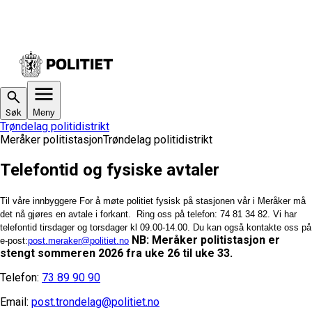
Søk
Meny
Trøndelag politidistrikt
Meråker politistasjon
Trøndelag politidistrikt
Telefontid og fysiske avtaler
Til våre innbyggere
For å møte politiet fysisk på stasjonen vår i Meråker må
det nå gjøres en avtale i forkant.
Ring oss på telefon: 74 81 34 82. Vi har
telefontid tirsdager og torsdager kl 09.00-14.00.
Du kan også kontakte oss på
NB: Meråker politistasjon er
e-post:
post.meraker@politiet.no
stengt sommeren 2026 fra uke 26 til uke 33.
Telefon:
73 89 90 90
Email:
post.trondelag@politiet.no