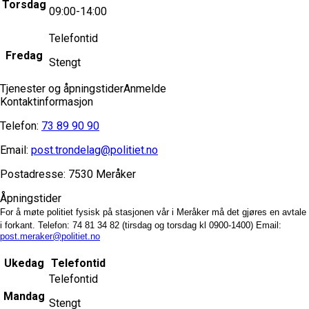
Torsdag
09:00-14:00
Telefontid
Fredag
Stengt
Tjenester og åpningstider
Anmelde
Kontaktinformasjon
Telefon:
73 89 90 90
Email:
post.trondelag@politiet.no
Postadresse:
7530 Meråker
Åpningstider
For å møte politiet fysisk på stasjonen vår i Meråker må det gjøres en avtale
i forkant.
Telefon: 74 81 34 82 (tirsdag og torsdag kl 0900-1400)
Email:
post.meraker@politiet.no
Ukedag
Telefontid
Telefontid
Mandag
Stengt