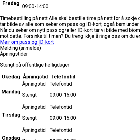
Fredag
09:00-14:00
Timebestilling på nett
Alle skal bestille time på nett for å søkje
tar bilde av alle som søker om pass og ID-kort, også barn under 
Når du søker om nytt pass og/eller ID-kort tar vi bilde med biomet
mot dette.
Forsinka til timen?
Du treng ikkje å ringe oss om du er
Meir om pass og ID-kort
Melding (anmelde)
Åpningstider
Stengt på offentlige helligdager
Ukedag
Åpningstid
Telefontid
Åpningstid
Telefontid
Mandag
Stengt
09:00-15:00
Åpningstid
Telefontid
Tirsdag
Stengt
09:00-15:00
Åpningstid
Telefontid
Onsdag