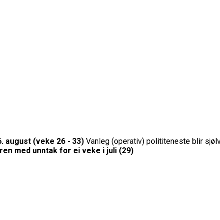
. august (veke 26 - 33)
Vanleg (operativ) polititeneste blir sjøl
 med unntak for ei veke i juli (29)