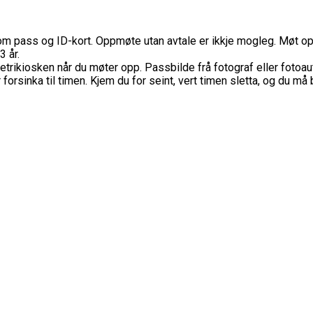
 om pass og ID-kort. Oppmøte utan avtale er ikkje mogleg. Møt opp 
3 år.
rikiosken når du møter opp. Passbilde frå fotograf eller fotoautom
 forsinka til timen. Kjem du for seint, vert timen sletta, og du må