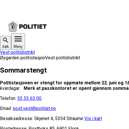
Søk
Meny
Vest politidistrikt
Øygarden politistasjon
Vest politidistrikt
Sommarstengt
Politistasjonen er stengt for oppmøte mellom 22. juni og 16
kvardagar.
Merk at passkontoret er opent gjennom sommaren
Telefon:
55 55 63 00
Email:
post.vest@politiet.no
Besøksadresse:
Skjenet 4, 5354 Straume
Vis i kart
Postadresse:
Postboks 85, 6901 Florø