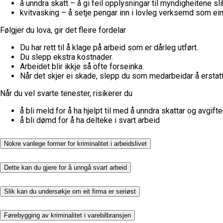
å unndra skatt – å gi feil opplysningar til myndigheitene sli
kvitvasking – å setje pengar inn i lovleg verksemd som ein 
Følgjer du lova, gir det fleire fordelar
Du har rett til å klage på arbeid som er dårleg utført.
Du slepp ekstra kostnader.
Arbeidet blir ikkje så ofte forseinka.
Når det skjer ei skade, slepp du som medarbeidar å erstatt
Når du vel svarte tenester, risikerer du
å bli meld for å ha hjelpt til med å unndra skattar og avgifte
å bli dømd for å ha delteke i svart arbeid
Nokre vanlege former for kriminalitet i arbeidslivet
Dette kan du gjere for å unngå svart arbeid
Slik kan du undersøkje om eit firma er seriøst
Førebygging av kriminalitet i varebilbransjen