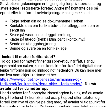
Selvbetjeningsløsningen er tilgjengelig for privatpersoner og
styreledere i registrerte foretak. Andre må kontakte oss på
epost eller telefon.
I selvbetjeningsløsningene kan du:
Følge saken din og se dokumentene i saken
Kontakte oss om forliksråds- eller utleggssak som er
sendt inn
Svare på varsel om utleggsforretning
Klage på utlegg (trekk i lønn, pant i konto, mv.)
Sende en utleggsbegjæring
Sende og svare på en forliksklage
Innkalt til møte i forliksrådet?
Tid og sted for møtet finner du i brevet du har fått. Har du
spørsmål om saken, kan du kontakte forliksrådet digitalt (bruk
lenke "Informasjon og innlogging" nedenfor). Du kan lese mer
om hva som skjer i rettsmøtet her:
https://www.politiet.no/tjenester/namsmann-og-
forliksrad/forliksradet/dette-skjer-i-forliksradet/
Du må
avtale tid før du møter opp
Har du behov for å oppsøke Namsfogden fysisk, må du avtale
tid på forhånd. Ta kontakt med oss på epost eller telefon og
fortell kort hva vi kan hjelpe deg med, så avtaler vi tidspunkt for
frammøte etter behov.
Du finner epostadresse, telefonnummer