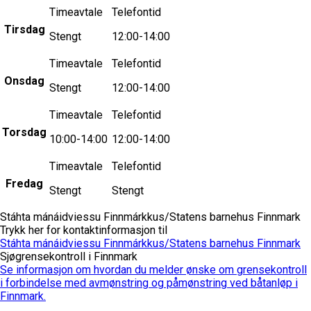
Timeavtale
Telefontid
Tirsdag
Stengt
12:00-14:00
Timeavtale
Telefontid
Onsdag
Stengt
12:00-14:00
Timeavtale
Telefontid
Torsdag
10:00-14:00
12:00-14:00
Timeavtale
Telefontid
Fredag
Stengt
Stengt
Stáhta mánáidviessu Finnmárkkus/Statens barnehus Finnmark
Trykk her for kontaktinformasjon til
Stáhta mánáidviessu Finnmárkkus/Statens barnehus Finnmark
Sjøgrensekontroll i Finnmark
Se informasjon om hvordan du melder ønske om grensekontroll
i forbindelse med avmønstring og påmønstring ved båtanløp i
Finnmark.