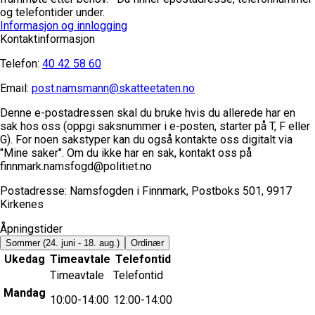
og telefontider under.
Informasjon og innlogging
Kontaktinformasjon
Telefon:
40 42 58 60
Email:
post.namsmann@skatteetaten.no
Denne e-postadressen skal du bruke hvis du allerede har en
sak hos oss (oppgi saksnummer i e-posten, starter på T, F eller
G). For noen sakstyper kan du også kontakte oss digitalt via
"Mine saker". Om du ikke har en sak, kontakt oss på
finnmark.namsfogd@politiet.no
Postadresse:
Namsfogden i Finnmark, Postboks 501, 9917
Kirkenes
Åpningstider
Sommer
(24. juni - 18. aug.)
Ordinær
Ukedag
Timeavtale
Telefontid
Timeavtale
Telefontid
Mandag
10:00-14:00
12:00-14:00