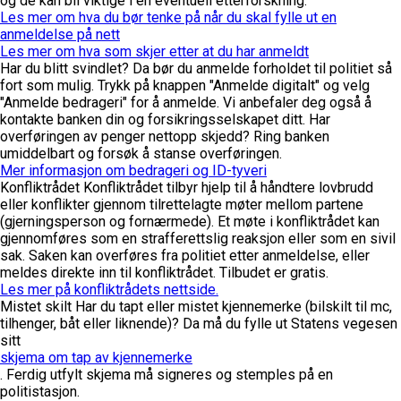
og de kan bli viktige i en eventuell etterforskning.
Les mer om hva du bør tenke på når du skal fylle ut en
anmeldelse på nett
Les mer om hva som skjer etter at du har anmeldt
Har du blitt svindlet?
Da bør du anmelde forholdet til politiet så
fort som mulig. Trykk på knappen "Anmelde digitalt" og velg
"Anmelde bedrageri" for å anmelde. Vi anbefaler deg også å
kontakte banken din og forsikringsselskapet ditt. Har
overføringen av penger nettopp skjedd? Ring banken
umiddelbart og forsøk å stanse overføringen.
Mer informasjon om bedrageri og ID-tyveri
Konfliktrådet
Konfliktrådet tilbyr hjelp til å håndtere lovbrudd
eller konflikter gjennom tilrettelagte møter mellom partene
(gjerningsperson og fornærmede). Et møte i konfliktrådet kan
gjennomføres som en strafferettslig reaksjon eller som en sivil
sak. Saken kan overføres fra politiet etter anmeldelse, eller
meldes direkte inn til konfliktrådet. Tilbudet er gratis.
Les mer på konfliktrådets nettside.
Mistet skilt
Har du tapt eller mistet kjennemerke (bilskilt til mc,
tilhenger, båt eller liknende)? Da må du fylle ut Statens vegesen
sitt
skjema om tap av kjennemerke
. Ferdig utfylt skjema må signeres og stemples på en
politistasjon.