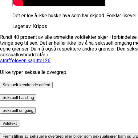
Det er lov å ikke huske hva som har skjedd. Forklar likevel
Laget av:
Kripos
Rundt 40 prosent av alle anmeldte voldtekter skjer i forbindelse m
tvinge seg til sex. Det er heller ikke lov å ha seksuell omgang med
egne grenser. Du må også respektere andres grenser.
Den seksue
seksuallovbrudd står i
straffeloven kapittel 26
.
Ulike typer seksuelle overgrep
Seksuelt krenkende adferd
Seksuell handling
Seksuell omgang
Voldtekt
Fremstilling av seksuelle overgrep eller bilder som seksualiserer barn og un