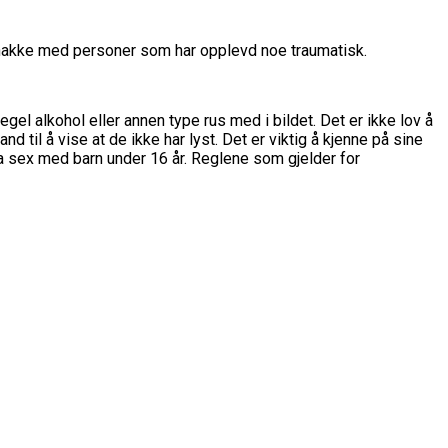
 å snakke med personer som har opplevd noe traumatisk.
egel alkohol eller annen type rus med i bildet.
Det er ikke lov å
d til å vise at de ikke har lyst.
Det er viktig å kjenne på sine
 ha sex med barn under 16 år. Reglene som gjelder for