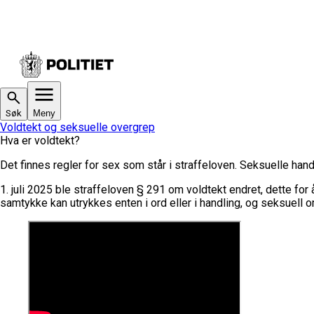
Søk
Meny
Voldtekt og seksuelle overgrep
Hva er voldtekt?
Det finnes regler for sex som står i straffeloven. Seksuelle handli
1. juli 2025 ble straffeloven § 291 om voldtekt endret, dette for å f
samtykke kan utrykkes enten i ord eller i handling, og seksuell o