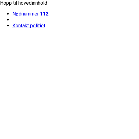
Hopp til hovedinnhold
Nødnummer
112
Kontakt politiet