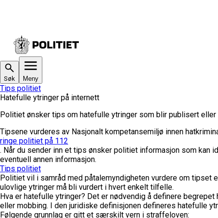
Søk
Meny
Tips politiet
Hatefulle ytringer på internett
Politiet ønsker tips om hatefulle ytringer som blir publisert eller 
Tipsene vurderes av Nasjonalt kompetansemiljø innen hatkriminali
ringe politiet på 112
.
Når du sender inn et tips ønsker politiet informasjon som kan id
eventuell annen informasjon.
Tips politiet
Politiet vil i samråd med påtalemyndigheten vurdere om tipset er 
ulovlige ytringer må bli vurdert i hvert enkelt tilfelle.
Hva er hatefulle ytringer?
Det er nødvendig å definere begrepet hat
eller mobbing.
I den juridiske definisjonen defineres hatefulle y
Følgende grunnlag er gitt et særskilt vern i straffeloven: