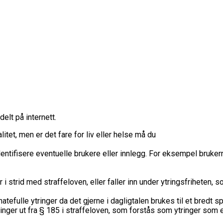
delt på internett.
tet, men er det fare for liv eller helse må du
entifisere eventuelle brukere eller innlegg. For eksempel brukerna
i strid med straffeloven, eller faller inn under ytringsfriheten,
efulle ytringer da det gjerne i dagligtalen brukes til et bredt sp
tringer ut fra § 185 i straffeloven, som forstås som ytringer som 